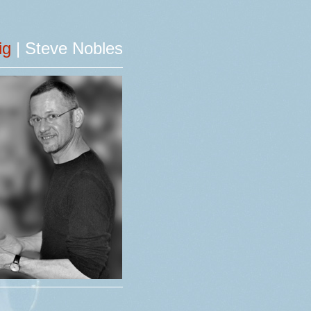
tig
| Steve Nobles